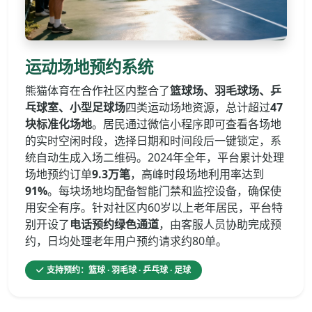
运动场地预约系统
熊猫体育在合作社区内整合了
篮球场、羽毛球场、乒
乓球室、小型足球场
四类运动场地资源，总计超过
47
块标准化场地
。居民通过微信小程序即可查看各场地
的实时空闲时段，选择日期和时间段后一键锁定，系
统自动生成入场二维码。2024年全年，平台累计处理
场地预约订单
9.3万笔
，高峰时段场地利用率达到
91%
。每块场地均配备智能门禁和监控设备，确保使
用安全有序。针对社区内60岁以上老年居民，平台特
别开设了
电话预约绿色通道
，由客服人员协助完成预
约，日均处理老年用户预约请求约80单。
支持预约：篮球 · 羽毛球 · 乒乓球 · 足球